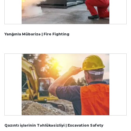
Yanğınla Mübarizə | Fire Fighting
Qazıntı işlərinin Təhlükəsizliyi | Excavation Safety