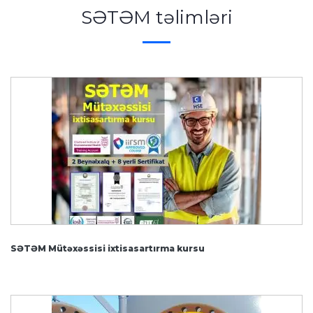
SƏTƏM təlimləri
SƏTƏM Mütəxəssisi ixtisasartırma kursu