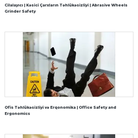
Cilalayıcı | Kəsici Çarxların Təhlükəsizliyi | Abrasive Wheels
Grinder Safety
Ofis Təhlükəsizliyi və Erqonomika | Office Safety and
Ergonomics