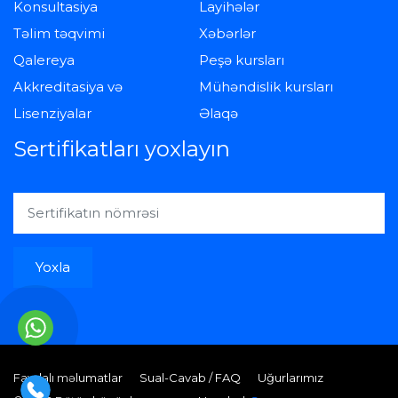
Konsultasiya
Layihələr
Təlim təqvimi
Xəbərlər
Qalereya
Peşə kursları
Akkreditasiya və
Mühəndislik kursları
Lisenziyalar
Əlaqə
Sertifikatları yoxlayın
Yoxla
Faydalı məlumatlar
Sual-Cavab / FAQ
Uğurlarımız