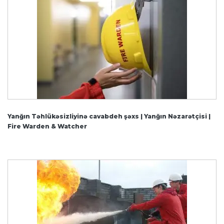
Yanğın Təhlükəsizliyinə cavabdeh şəxs | Yanğın Nəzarətçisi |
Fire Warden & Watcher