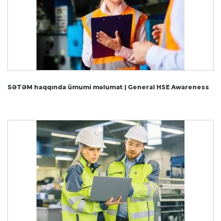
SƏTƏM haqqında ümumi məlumat | General HSE Awareness