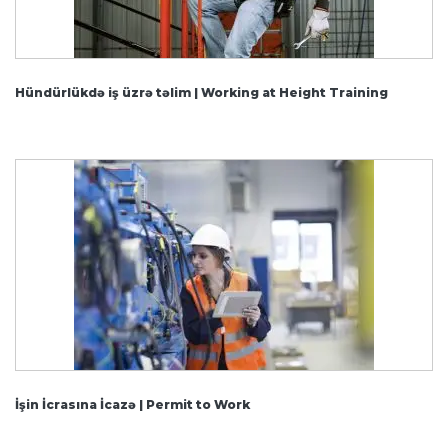
Hündürlükdə iş üzrə təlim | Working at Height Training
İşin İcrasına İcazə | Permit to Work