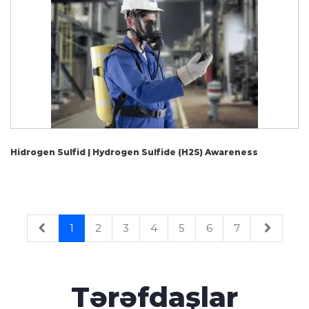
Hidrogen Sulfid | Hydrogen Sulfide (H2S) Awareness
1
2
3
4
5
6
7
Tərəfdaşlar