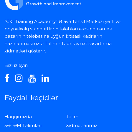
”G&I Training Academy” Əlavə Təhsil Mərkəzi yerli və
beynəlxalq standartların tələbləri əsasında əmək
bazarının tələbatına uyğun ixtisaslı kadrların
hazırlanması üzrə Təlim - Tədris və ixtisasartırma
xidmətləri göstərir.
Bizi izləyin
Faydalı keçidlər
Haqqımızda
Təlim
SƏTƏM Təlimləri
Xidmətlərimiz