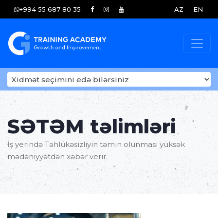
+994 55 687 80 35
AZ
EN
SƏTƏM təlimləri
İş yerində Təhlükəsizliyin təmin olunması yüksək
mədəniyyətdən xəbər verir.