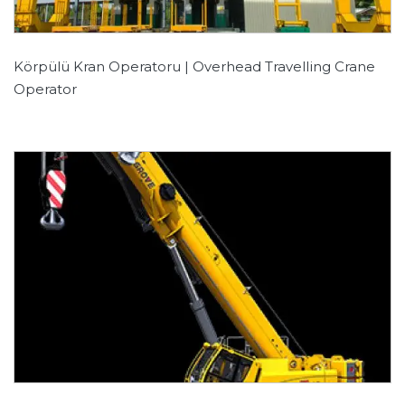
Körpülü Kran Operatoru | Overhead Travelling Crane
Operator