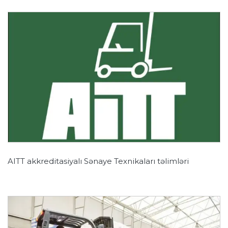
AITT akkreditasiyalı Sənaye Texnikaları təlimləri