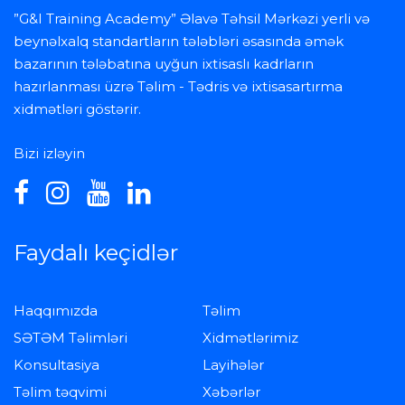
”G&I Training Academy” Əlavə Təhsil Mərkəzi yerli və
beynəlxalq standartların tələbləri əsasında əmək
bazarının tələbatına uyğun ixtisaslı kadrların
hazırlanması üzrə Təlim - Tədris və ixtisasartırma
xidmətləri göstərir.
Bizi izləyin
Faydalı keçidlər
Haqqımızda
Təlim
SƏTƏM Təlimləri
Xidmətlərimiz
Konsultasiya
Layihələr
Təlim təqvimi
Xəbərlər