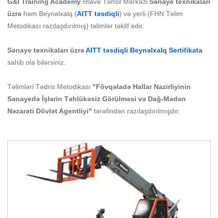
G&I Training Academy
Əlavə Təhsil Mərkəzi
Sənaye texnikaları
üzrə
həm
Beynəlxalq (
AITT təsdiqli
) və yerli (FHN Təlim
Metodikası razılaşdırılmış) təlimlər təklif edir.
Sənaye texnikaları üzrə
AITT təsdiqli Beynəlxalq Sertifikata
sahib ola bilərsiniz.
Təlimləri Tədris Metodikası
"Fövqəladə Hallar Nazirliyinin
Sənayedə İşlərin Təhlükəsiz Görülməsi və Dağ-Mədən
Nəzarəti Dövlət Agentliyi"
tərəfindən razılaşdırılmışdır.