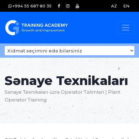
+994 55 687 80 35
AZ
EN
Sənaye Texnikaları
Sənaye Texnikaları üzrə Operator Təlimləri | Plant
Operator Training