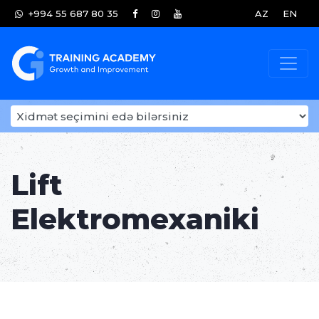
+994 55 687 80 35
AZ
EN
Lift
Elektromexaniki