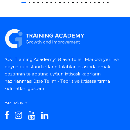
”G&I Training Academy” Əlavə Təhsil Mərkəzi yerli və
beynəlxalq standartların tələbləri əsasında əmək
bazarının tələbatına uyğun ixtisaslı kadrların
hazırlanması üzrə Təlim - Tədris və ixtisasartırma
xidmətləri göstərir.
Bizi izləyin