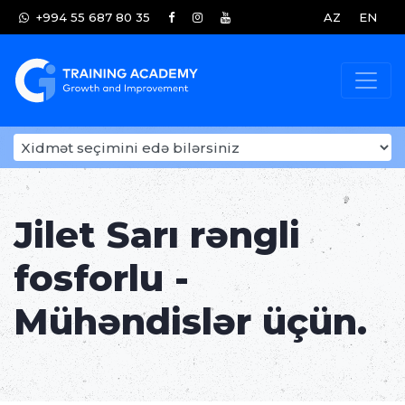
+994 55 687 80 35
AZ
EN
Jilet Sarı rəngli
fosforlu -
Mühəndislər üçün.