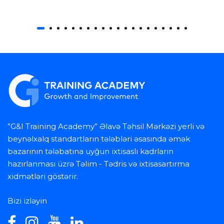
”G&I Training Academy” Əlavə Təhsil Mərkəzi yerli və
beynəlxalq standartların tələbləri əsasında əmək
bazarının tələbatına uyğun ixtisaslı kadrların
hazırlanması üzrə Təlim - Tədris və ixtisasartırma
xidmətləri göstərir.
Bizi izləyin