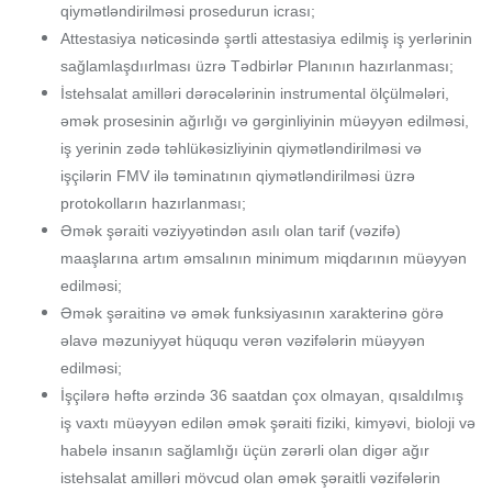
qiymətləndirilməsi prosedurun icrası;
Attestasiya nəticəsində şərtli attestasiya edilmiş iş yerlərinin
sağlamlaşdıırlması üzrə Tədbirlər Planının hazırlanması;
İstehsalat amilləri dərəcələrinin instrumental ölçülmələri,
əmək prosesinin ağırlığı və gərginliyinin müəyyən edilməsi,
iş yerinin zədə təhlükəsizliyinin qiymətləndirilməsi və
işçilərin FMV ilə təminatının qiymətləndirilməsi üzrə
protokolların hazırlanması;
Əmək şəraiti vəziyyətindən asılı olan tarif (vəzifə)
maaşlarına artım əmsalının minimum miqdarının müəyyən
edilməsi;
Əmək şəraitinə və əmək funksiyasının xarakterinə görə
əlavə məzuniyyət hüququ verən vəzifələrin müəyyən
edilməsi;
İşçilərə həftə ərzində 36 saatdan çox olmayan, qısaldılmış
iş vaxtı müəyyən edilən əmək şəraiti fiziki, kimyəvi, bioloji və
habelə insanın sağlamlığı üçün zərərli olan digər ağır
istehsalat amilləri mövcud olan əmək şəraitli vəzifələrin