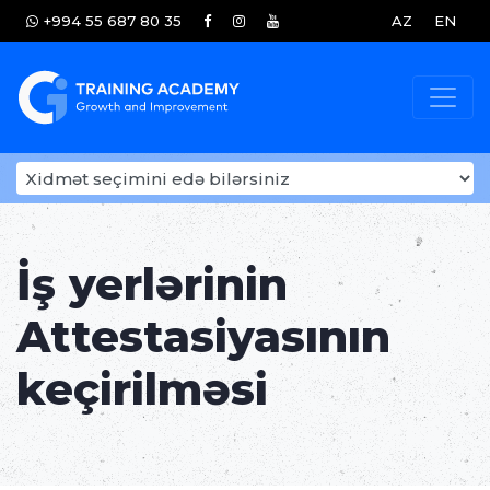
+994 55 687 80 35
AZ
EN
İş yerlərinin
Attestasiyasının
keçirilməsi