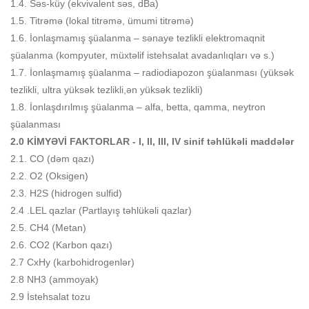
1.4. Səs-küy (ekvivalent səs, dBa)
1.5. Titrəmə (lokal titrəmə, ümumi titrəmə)
1.6. İonlaşmamış şüalanma – sənaye tezlikli elektromaqnit
şüalanma (kompyuter, müxtəlif istehsalat avadanlıqları və s.)
1.7. İonlaşmamış şüalanma – radiodiapozon şüalanması (yüksək
tezlikli, ultra yüksək tezlikli,ən yüksək tezlikli)
1.8. İonlaşdırılmış şüalanma – alfa, betta, qamma, neytron
şüalanması
2.0 KİMYƏVİ FAKTORLAR - I, II, III, IV sinif təhlükəli maddələr
2.1. CO (dəm qazı)
2.2. O2 (Oksigen)
2.3. H2S (hidrogen sulfid)
2.4 .LEL qazlar (Partlayış təhlükəli qazlar)
2.5. CH4 (Metan)
2.6. CO2 (Karbon qazı)
2.7 CxHy (karbohidrogenlər)
2.8 NH3 (ammoyak)
2.9 İstehsalat tozu