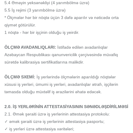
5.4 Əməyin yeksənəkliyi (4 yarımbölmə üzrə)
5.5 İş rejimi (3 yarımbölmə üzrə)
* Ölçmələr hər bir nöqtə üçün 3 dəfə aparılır və nəticədə orta
qiymət götürülür.
1 nöqtə - hər bir işçinin olduğu iş yeirdir.
ÖLÇMƏ AVADANLIQLARI:
İstifadə edilən avadanlıqlar
Azəbaycan Respublikası qanunvericilik çərçivəsində müvafiq
sürətdə kalibrasiya sertifikatlarına malikdir.
ÖLÇMƏ SXEMİ:
İş yerlərində ölçmələrin aparıldığı nöqtələr
xüsusi iş yerləri, ümumi iş yerləri, avadanlıqlar ətrafı, işçilərin
təmasda olduğu müxtəlif iş ərazilərini əhatə edəcək.
2.0. İŞ YERLƏRİNİN ATTESTASİYASININ SƏNƏDLƏŞDİRİLMƏSİ
2.1. Əmək şəraiti üzrə iş yerlərinin attestasiya protokolu:
✓ əmək şəraiti üzrə iş yerlərinin attestasiya pasportu;
✓ iş yerləri üzrə attestasiya xəritələri;