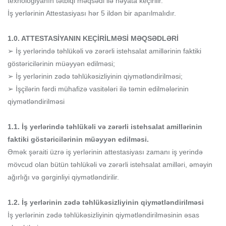
texnologiyanın tətbiqi məqsədi ilə həyata keçirilir.
İş yerlərinin Attestasiyası hər 5 ildən bir aparılmalıdır.
1.0. ATTESTASİYANIN KEÇİRİLMƏSİ MƏQSƏDLƏRİ
➢ İş yerlərində təhlükəli və zərərli istehsalat amillərinin faktiki
göstəricilərinin müəyyən edilməsi;
➢ İş yerlərinin zədə təhlükəsizliyinin qiymətləndirilməsi;
➢ İşçilərin fərdi mühafizə vasitələri ilə təmin edilmələrinin
qiymətləndirilməsi
1.1. İş yerlərində təhlükəli və zərərli istehsalat amillərinin
faktiki göstəricilərinin müəyyən edilməsi.
Əmək şəraiti üzrə iş yerlərinin attestasiyası zamanı iş yerində
mövcud olan bütün təhlükəli və zərərli istehsalat amilləri, əməyin
ağırlığı və gərginliyi qiymətləndirilir.
1.2. İş yerlərinin zədə təhlükəsizliyinin qiymətləndirilməsi
İş yerlərinin zədə təhlükəsizliyinin qiymətləndirilməsinin əsas