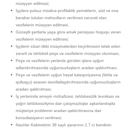
müəyyən edilməsi;
İşçilərə pulsuz müalicə-profilaktik yeməklərin, süd və ona
bərabər tutulan məhsulların verilməsi zərurəti olan
vəzifələrin müəyyən edilməsi;
Güzəştli şərtlərlə yaşa görə əmək pensiyası hüququ verən
vəzifələrin müəyyən edilməsi;
İşçilərin icbari tibbi müayinələrdən keçirilməsini tələb edən
zərərli və təhlükəli peşə və vəzifələrin müəyyən olunması;
Peşə və vəzifələrin yerlərdə görülən işlərə uyğun
adlandırılmasında uyğunsuzluqların aradan qaldıırlması;
Peşə və vəzifələrin uyğun heyət kateqoriyasına (fəhlə və
qulluqçu) əsasən təsnifatlaşdırılmasında uyğunsuzluqların
aradan qaldırılması;
İş yerlərində əməyin mühafizəsi, təhlükəsizlik texnikası və
yağın təhlükəsizliyinə dair çatışmazlıqlar aşkarlandıqda
müştəriyə problemin aradan qaldırılmasına dair
konsultasiyanın verilməsi;
Nazirlər Kabinetinin 38 saylı qərarının 1.7-ci bəndinin