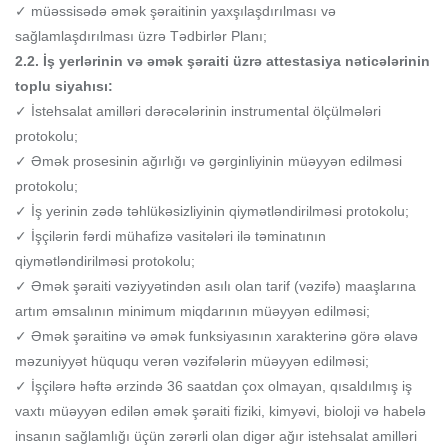
✓ müəssisədə əmək şəraitinin yaxşılaşdırılması və
sağlamlaşdırılması üzrə Tədbirlər Planı;
2.2. İş yerlərinin və əmək şəraiti üzrə attestasiya nəticələrinin
toplu siyahısı:
✓ İstehsalat amilləri dərəcələrinin instrumental ölçülmələri
protokolu;
✓ Əmək prosesinin ağırlığı və gərginliyinin müəyyən edilməsi
protokolu;
✓ İş yerinin zədə təhlükəsizliyinin qiymətləndirilməsi protokolu;
✓ İşçilərin fərdi mühafizə vasitələri ilə təminatının
qiymətləndirilməsi protokolu;
✓ Əmək şəraiti vəziyyətindən asılı olan tarif (vəzifə) maaşlarına
artım əmsalının minimum miqdarının müəyyən edilməsi;
✓ Əmək şəraitinə və əmək funksiyasının xarakterinə görə əlavə
məzuniyyət hüququ verən vəzifələrin müəyyən edilməsi;
✓ İşçilərə həftə ərzində 36 saatdan çox olmayan, qısaldılmış iş
vaxtı müəyyən edilən əmək şəraiti fiziki, kimyəvi, bioloji və habelə
insanın sağlamlığı üçün zərərli olan digər ağır istehsalat amilləri