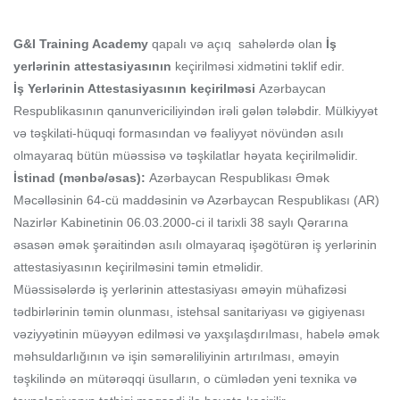
G&I Training Academy
qapalı və açıq sahələrdə olan
İş
yerlərinin attestasiyasının
keçirilməsi xidmətini təklif edir.
İş Yerlərinin Attestasiyasının keçirilməsi
Azərbaycan
Respublikasının qanunvericiliyindən irəli gələn tələbdir. Mülkiyyət
və təşkilati-hüquqi formasından və fəaliyyət növündən asılı
olmayaraq bütün müəssisə və təşkilatlar həyata keçirilməlidir.
İstinad (mənbə/əsas):
Azərbaycan Respublikası Əmək
Məcəlləsinin 64-cü maddəsinin və Azərbaycan Respublikası (AR)
Nazirlər Kabinetinin 06.03.2000-ci il tarixli 38 saylı Qərarına
əsasən əmək şəraitindən asılı olmayaraq işəgötürən iş yerlərinin
attestasiyasının keçirilməsini təmin etməlidir.
Müəssisələrdə iş yerlərinin attestasiyası əməyin mühafizəsi
tədbirlərinin təmin olunması, istehsal sanitariyası və gigiyenası
vəziyyətinin müəyyən edilməsi və yaxşılaşdırılması, habelə əmək
məhsuldarlığının və işin səmərəliliyinin artırılması, əməyin
təşkilində ən mütərəqqi üsulların, o cümlədən yeni texnika və