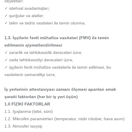
obyektləri:
✓ istehsal avadanlıqları;
✓ qurğular və alətlər;
✓ təlim və tədris vasitələri ilə təmin olunma.
1.3. İşçilərin fərdi mühafizə vasitələri (FMV) ilə təmin
edilmənin qiymətləndirilməsi
✓ zərərlik və təhlükəsizlik dərəcələri üzrə;
✓ zədə təhlükəsizliyi dərəcələri üzrə;
✓ işçilərin fərdi mühafizə vasitələrlə ilə təmin edilməsi, bu
vasitələrin səmərəliliyi üzrə;
İş yerlərinin attestasiyası zamanı ölçməsi aparılan əmək
şəraiti faktorları (hər bir iş yeri üçün)
1.0 FİZİKİ FAKTORLAR
1.1. İşıqlanma (təbii, süni)
1.2. Mikroilim parametrləri (temperatur, nisbi rütubət, hava axını)
1.3. Atmosfer təzyiqi