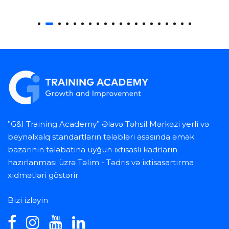
”G&I Training Academy” Əlavə Təhsil Mərkəzi yerli və
beynəlxalq standartların tələbləri əsasında əmək
bazarının tələbatına uyğun ixtisaslı kadrların
hazırlanması üzrə Təlim - Tədris və ixtisasartırma
xidmətləri göstərir.
Bizi izləyin