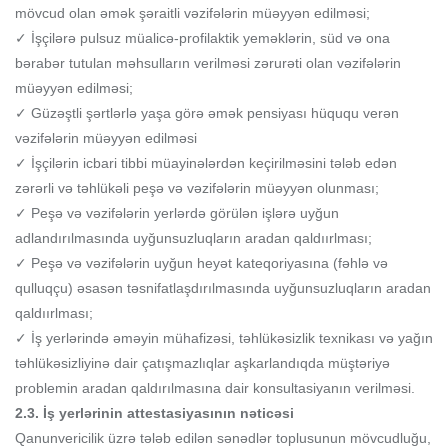
mövcud olan əmək şəraitli vəzifələrin müəyyən edilməsi;
✓ İşçilərə pulsuz müalicə-profilaktik yeməklərin, süd və ona
bərabər tutulan məhsulların verilməsi zərurəti olan vəzifələrin
müəyyən edilməsi;
✓ Güzəştli şərtlərlə yaşa görə əmək pensiyası hüququ verən
vəzifələrin müəyyən edilməsi
✓ İşçilərin icbari tibbi müayinələrdən keçirilməsini tələb edən
zərərli və təhlükəli peşə və vəzifələrin müəyyən olunması;
✓ Peşə və vəzifələrin yerlərdə görülən işlərə uyğun
adlandırılmasında uyğunsuzluqların aradan qaldıırlması;
✓ Peşə və vəzifələrin uyğun heyət kateqoriyasına (fəhlə və
qulluqçu) əsasən təsnifatlaşdırılmasında uyğunsuzluqların aradan
qaldıırlması;
✓ İş yerlərində əməyin mühafizəsi, təhlükəsizlik texnikası və yağın
təhlükəsizliyinə dair çatışmazlıqlar aşkarlandıqda müştəriyə
problemin aradan qaldırılmasına dair konsultasiyanın verilməsi.
2.3. İş yerlərinin attestasiyasının nəticəsi
Qanunvericilik üzrə tələb edilən sənədlər toplusunun mövcudluğu,