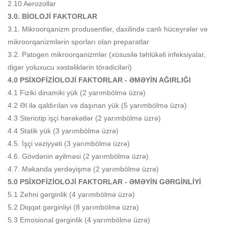
2.10 Aerozollar
3.0. BİOLOJİ FAKTORLAR
3.1. Mikroorqanizm produsentlər, daxilində canlı hüceyrələr və
mikroorqanizmlərin sporları olan preparatlar
3.2. Patogen mikroorqanizmlər (xüsusilə təhlükəli infeksiyalar,
digər yoluxucu xəstəliklərin törədiciləri)
4.0 PSİXOFİZİOLOJİ FAKTORLAR - ƏMƏYİN AĞIRLIĞI
4.1 Fiziki dinamiki yük (2 yarımbölmə üzrə)
4.2 Əl ilə qaldırılan və daşınan yük (5 yarımbölmə üzrə)
4.3 Steriotip işçi hərəkətlər (2 yarımbölmə üzrə)
4.4 Statik yük (3 yarımbölmə üzrə)
4.5. İşçi vəziyyəti (3 yarımbölmə üzrə)
4.6. Gövdənin əyilməsi (2 yarımbölmə üzrə)
4.7. Məkanda yerdəyişmə (2 yarımbölmə üzrə)
5.0 PSİXOFİZİOLOJİ FAKTORLAR - ƏMƏYİN GƏRGİNLİYİ
5.1 Zehni gərginlik (4 yarımbölmə üzrə)
5.2 Diqqət gərginliyi (8 yarımbölmə üzrə)
5.3 Emosional gərginlik (4 yarımbölmə üzrə)