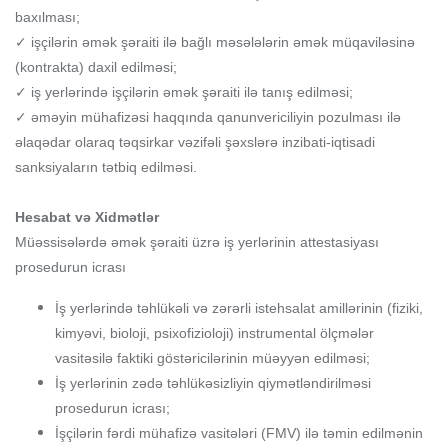
baxılması;
✓ işçilərin əmək şəraiti ilə bağlı məsələlərin əmək müqaviləsinə
(kontrakta) daxil edilməsi;
✓ iş yerlərində işçilərin əmək şəraiti ilə tanış edilməsi;
✓ əməyin mühafizəsi haqqında qanunvericiliyin pozulması ilə
əlaqədar olaraq təqsirkar vəzifəli şəxslərə inzibati-iqtisadi
sanksiyaların tətbiq edilməsi.
Hesabat və Xidmətlər
Müəssisələrdə əmək şəraiti üzrə iş yerlərinin attestasiyası
prosedurun icrası
İş yerlərində təhlükəli və zərərli istehsalat amillərinin (fiziki,
kimyəvi, bioloji, psixofizioloji) instrumental ölçmələr
vasitəsilə faktiki göstəricilərinin müəyyən edilməsi;
İş yerlərinin zədə təhlükəsizliyin qiymətləndirilməsi
prosedurun icrası;
İşçilərin fərdi mühafizə vasitələri (FMV) ilə təmin edilmənin