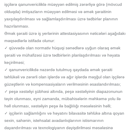
işçilərə qanunvericiliklə müəyyən edilmiş zərərliyə görə (mövcud
olduqda) imtiyazların müəyyən edilməsi və əmək şəraitinin
yaxşılaşdırılması və sağlamlaşdırılması üzrə tədbirlər planının
hazırlanması.
Əmək şəraiti üzrə iş yerlərinin attestasiyasının nəticələri aşağıdakı
məqsədlərlə istifadə olunur:
✓ qüvvədə olan normativ hüquqi sənədlərə uyğun olaraq əmək
şəraiti və mühafizəsi üzrə tədbirlərin planlaşdırılması və həyata
keçirilməsi;
✓ qanunvericilikdə nəzərdə tutulmuş qaydada əmək şəraiti
təhlükəli və zərərli olan işlərdə və ağır işlərdə məşğul olan işçilərə
güzəştlərin və kompensasiyaların verilməsinin əsaslandırılması;
✓ peşə xəstəliyi şübhəsi altında, peşə xəstəliyinin diapazonunun
təyin olunması, eyni zamanda, mübahisələrin məhkəmə yolu ilə
həll olunması, xəstəliyin peşə ilə bağlılığı məsələsinin həlli;
✓ işçilərin sağlamlığını və həyatını bilavasitə təhlükə altına qoyan
sexin, sahənin, istehsalat avadanlıqlarının istismarının
dayandırılması və texnologiyanın dəyişdirilməsi məsələsinə