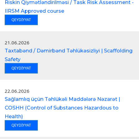
Riskin Qiymətləndirilməsi / Task Risk Assessment -
IIRSM Approved course
QEYDIYYAT
21.06.2026
Taxtabənd / Dəmirbənd Təhlükəsizliyi | Scaffolding
Safety
QEYDIYYAT
22.06.2026
Sağlamlıq üçün Təhlükəli Maddələrə Nəzarət |
COSHH (Control of Substances Hazardous to
Health)
QEYDIYYAT