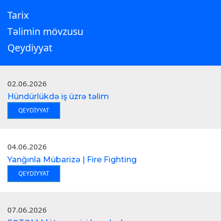
Tarix
Təlimin mövzusu
Qeydiyyat
02.06.2026
Hündürlükdə iş üzrə təlim
QEYDIYYAT
04.06.2026
Yanğınla Mübarizə | Fire Fighting
QEYDIYYAT
07.06.2026