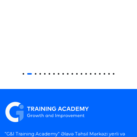
”G&I Training Academy” Əlavə Təhsil Mərkəzi yerli və