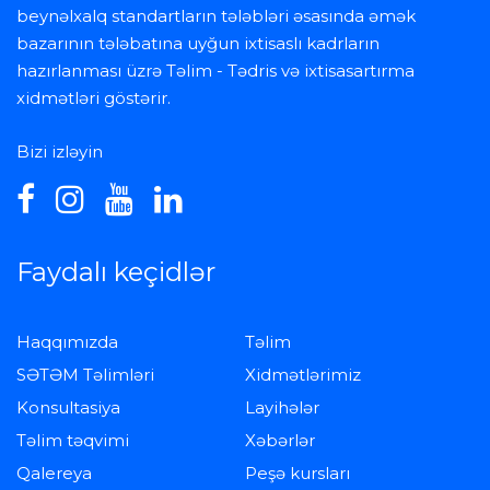
beynəlxalq standartların tələbləri əsasında əmək
bazarının tələbatına uyğun ixtisaslı kadrların
hazırlanması üzrə Təlim - Tədris və ixtisasartırma
xidmətləri göstərir.
Bizi izləyin
Faydalı keçidlər
Haqqımızda
Təlim
SƏTƏM Təlimləri
Xidmətlərimiz
Konsultasiya
Layihələr
Təlim təqvimi
Xəbərlər
Qalereya
Peşə kursları