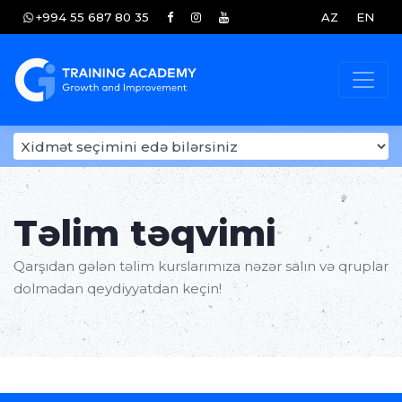
+994 55 687 80 35
AZ
EN
Təlim təqvimi
Qarşıdan gələn təlim kurslarımıza nəzər salın və qruplar
dolmadan qeydiyyatdan keçin!