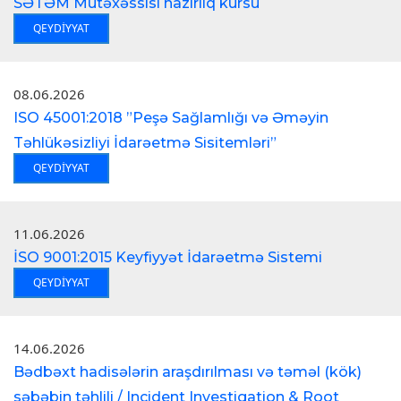
SƏTƏM Mütəxəssisi hazırlıq kursu
QEYDIYYAT
08.06.2026
ISO 45001:2018 ”Peşə Sağlamlığı və Əməyin
Təhlükəsizliyi İdarəetmə Sisitemləri”
QEYDIYYAT
11.06.2026
İSO 9001:2015 Keyfiyyət İdarəetmə Sistemi
QEYDIYYAT
14.06.2026
Bədbəxt hadisələrin araşdırılması və təməl (kök)
səbəbin təhlili / Incident Investigation & Root