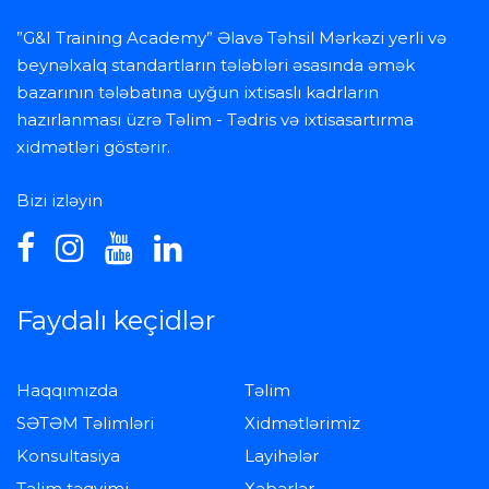
”G&I Training Academy” Əlavə Təhsil Mərkəzi yerli və
beynəlxalq standartların tələbləri əsasında əmək
bazarının tələbatına uyğun ixtisaslı kadrların
hazırlanması üzrə Təlim - Tədris və ixtisasartırma
xidmətləri göstərir.
Bizi izləyin
Faydalı keçidlər
Haqqımızda
Təlim
SƏTƏM Təlimləri
Xidmətlərimiz
Konsultasiya
Layihələr
Təlim təqvimi
Xəbərlər