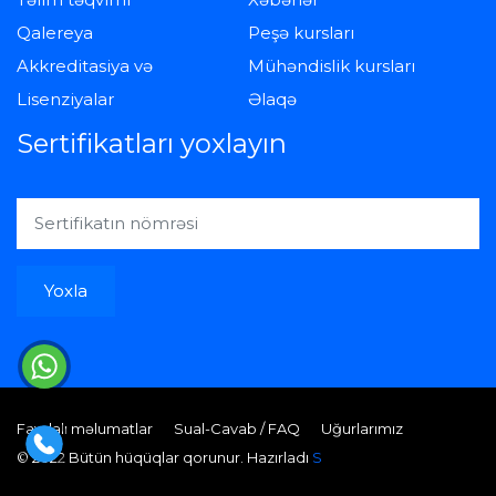
Qalereya
Peşə kursları
Akkreditasiya və
Mühəndislik kursları
Lisenziyalar
Əlaqə
Sertifikatları yoxlayın
Yoxla
Faydalı məlumatlar
Sual-Cavab / FAQ
Uğurlarımız
© 2022 Bütün hüqüqlar qorunur. Hazırladı
S