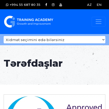
+994 55 687 80 35
AZ
EN
Tərəfdaşlar