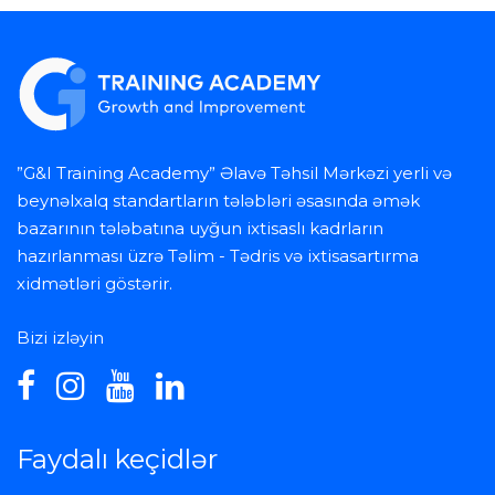
”G&I Training Academy” Əlavə Təhsil Mərkəzi yerli və
beynəlxalq standartların tələbləri əsasında əmək
bazarının tələbatına uyğun ixtisaslı kadrların
hazırlanması üzrə Təlim - Tədris və ixtisasartırma
xidmətləri göstərir.
Bizi izləyin
Faydalı keçidlər