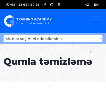
+994 55 687 80 35
AZ
EN
Qumla təmizləmə