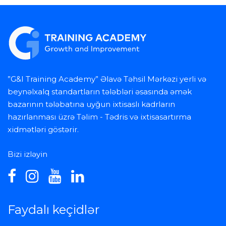
”G&I Training Academy” Əlavə Təhsil Mərkəzi yerli və
beynəlxalq standartların tələbləri əsasında əmək
bazarının tələbatına uyğun ixtisaslı kadrların
hazırlanması üzrə Təlim - Tədris və ixtisasartırma
xidmətləri göstərir.
Bizi izləyin
Faydalı keçidlər