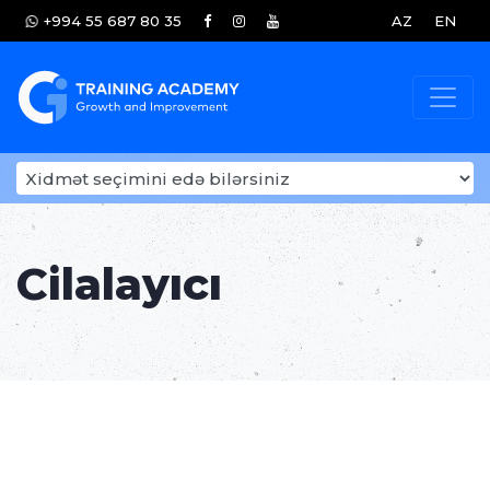
+994 55 687 80 35
AZ
EN
Cilalayıcı