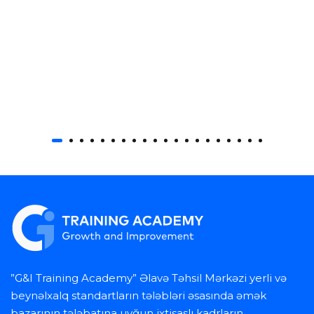
”G&I Training Academy” Əlavə Təhsil Mərkəzi yerli və
beynəlxalq standartların tələbləri əsasında əmək
bazarının tələbatına uyğun ixtisaslı kadrların