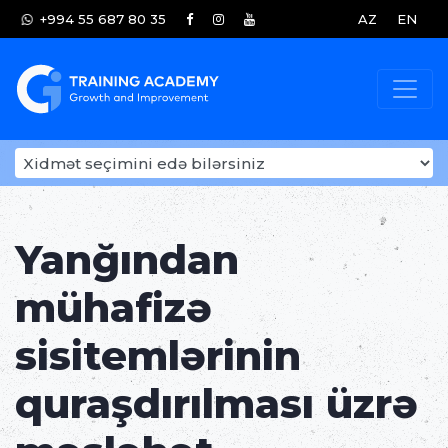
+994 55 687 80 35
AZ
EN
Yanğından
mühafizə
sisitemlərinin
quraşdırılması üzrə