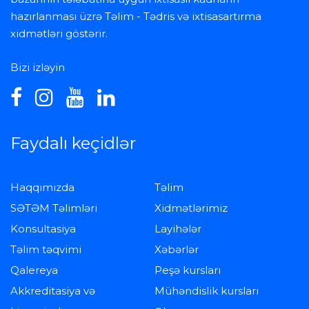
hazırlanması üzrə Təlim - Tədris və ixtisasartırma
xidmətləri göstərir.
Bizi izləyin
Faydalı keçidlər
Haqqımızda
Təlim
SƏTƏM Təlimləri
Xidmətlərimiz
Konsultasiya
Layihələr
Təlim təqvimi
Xəbərlər
Qalereya
Peşə kursları
Akkreditasiya və
Mühəndislik kursları