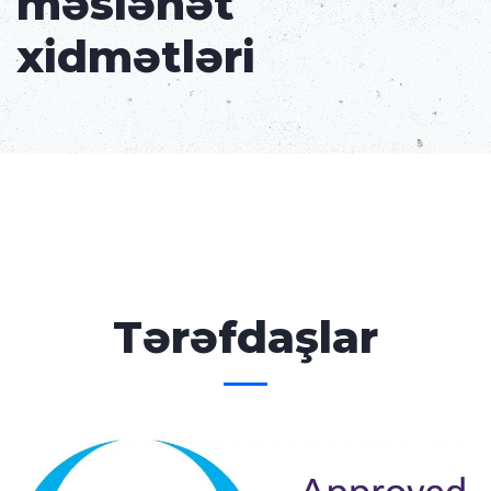
məsləhət
xidmətləri
Tərəfdaşlar