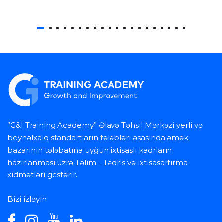
”G&I Training Academy” Əlavə Təhsil Mərkəzi yerli və
beynəlxalq standartların tələbləri əsasında əmək
bazarının tələbatına uyğun ixtisaslı kadrların
hazırlanması üzrə Təlim - Tədris və ixtisasartırma
xidmətləri göstərir.
Bizi izləyin