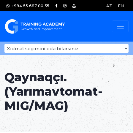
+994 55 687 80 35
AZ
EN
Qaynaqçı.
(Yarımavtomat-
MIG/MAG)