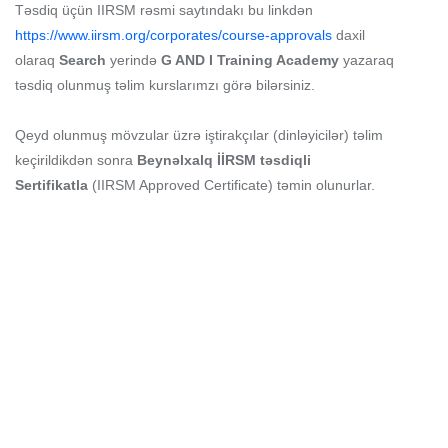
Təsdiq üçün IIRSM rəsmi saytındakı bu linkdən
https://www.iirsm.org/corporates/course-approvals
daxil
olaraq
Search
yerində
G AND I Training Academy
yazaraq
təsdiq olunmuş təlim kurslarımzı görə bilərsiniz.
Qeyd olunmuş mövzular üzrə iştirakçılar (dinləyicilər) təlim
keçirildikdən sonra
Beynəlxalq İİRSM təsdiqli
Sertifikatla
(IIRSM Approved Certificate) təmin olunurlar.