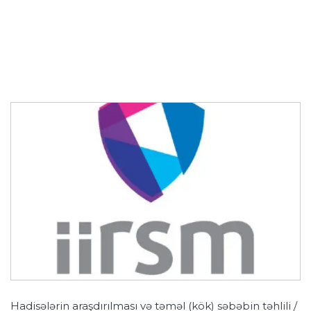
Hadisələrin araşdırılması və təməl (kök) səbəbin təhlili /