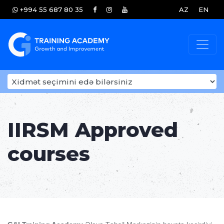
+994 55 687 80 35
AZ
EN
IIRSM Approved
courses