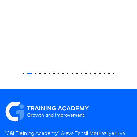
”G&I Training Academy” Əlavə Təhsil Mərkəzi yerli və