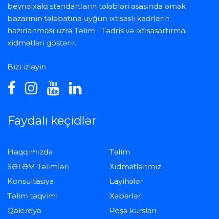
beynəlxalq standartların tələbləri əsasında əmək
bazarının tələbatına uyğun ixtisaslı kadrların
hazırlanması üzrə Təlim - Tədris və ixtisasartırma
xidmətləri göstərir.
Bizi izləyin
Faydalı keçidlər
Haqqımızda
Təlim
SƏTƏM Təlimləri
Xidmətlərimiz
Konsultasiya
Layihələr
Təlim təqvimi
Xəbərlər
Qalereya
Peşə kursları