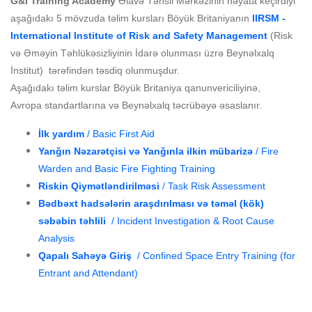
G&I Training Academy
Əlavə Təhsil Mərkəzinin həyata keçirdiyi
aşağıdakı 5 mövzuda təlim kursları Böyük Britaniyanın
IIRSM -
International Institute of Risk and Safety Management
(Risk
və Əməyin Təhlükəsizliyinin İdarə olunması üzrə Beynəlxalq
İnstitut)
tərəfindən təsdiq olunmuşdur.
Aşağıdakı təlim kurslar Böyük Britaniya qanunvericiliyinə,
Avropa standartlarına və Beynəlxalq təcrübəyə əsaslanır.
İlk yardım
/ Basic First Aid
Yanğın Nəzarətçisi və Yanğınla ilkin mübarizə
/ Fire
Warden and Basic Fire Fighting Training
Riskin Qiymətləndirilməsi
/ Task Risk Assessment
Bədbəxt hadsələrin araşdırılması və təməl (kök)
səbəbin təhlili
/ Incident Investigation & Root Cause
Analysis
Qapalı Sahəyə Giriş
/ Confined Space Entry Training (for
Entrant and Attendant)