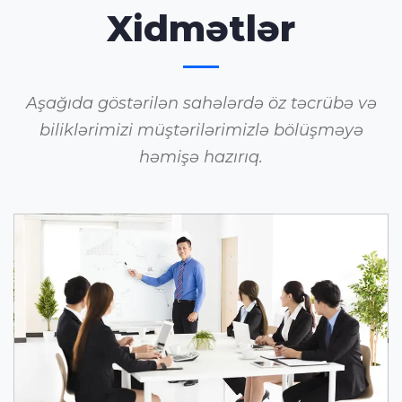
Xidmətlər
Aşağıda göstərilən sahələrdə öz təcrübə və
biliklərimizi müştərilərimizlə bölüşməyə
həmişə hazırıq.