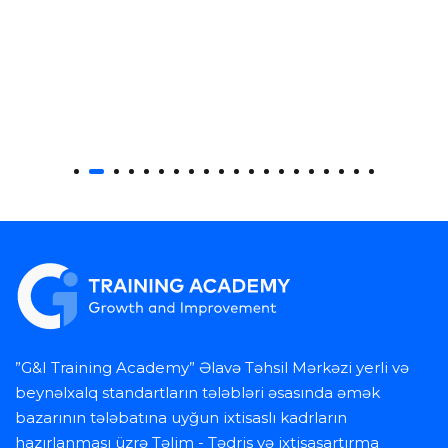
”G&I Training Academy” Əlavə Təhsil Mərkəzi yerli və
beynəlxalq standartların tələbləri əsasında əmək
bazarının tələbatına uyğun ixtisaslı kadrların
hazırlanması üzrə Təlim - Tədris və ixtisasartırma