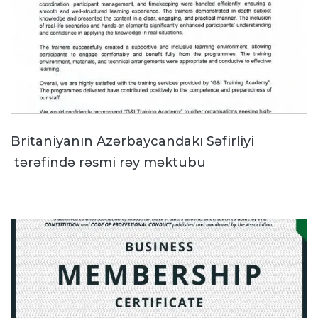
Britaniyanın Azərbaycandakı Səfirliyi
tərəfində rəsmi rəy məktubu