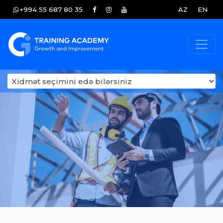
+994 55 687 80 35
AZ
EN