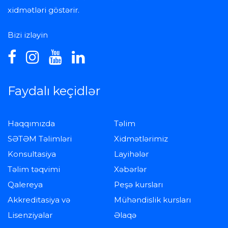
xidmətləri göstərir.
Bizi izləyin
Faydalı keçidlər
Haqqımızda
Təlim
SƏTƏM Təlimləri
Xidmətlərimiz
Konsultasiya
Layihələr
Təlim təqvimi
Xəbərlər
Qalereya
Peşə kursları
Akkreditasiya və
Mühəndislik kursları
Lisenziyalar
Əlaqə