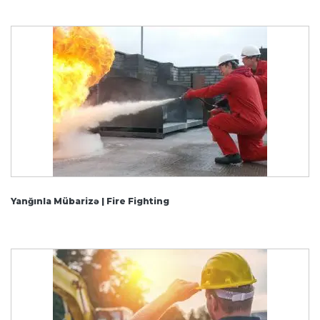
Yanğınla Mübarizə | Fire Fighting