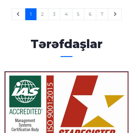
1
2
3
4
5
6
7
Tərəfdaşlar