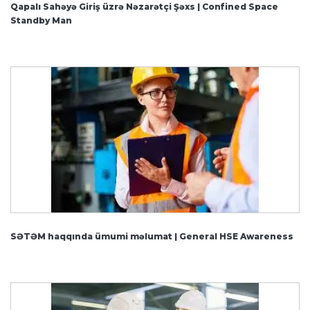
Qapalı Sahəyə Giriş üzrə Nəzarətçi Şəxs | Confined Space
Standby Man
SƏTƏM haqqında ümumi məlumat | General HSE Awareness