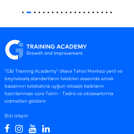
”G&I Training Academy” Əlavə Təhsil Mərkəzi yerli və
beynəlxalq standartların tələbləri əsasında əmək
bazarının tələbatına uyğun ixtisaslı kadrların
hazırlanması üzrə Təlim - Tədris və ixtisasartırma
xidmətləri göstərir.
Bizi izləyin