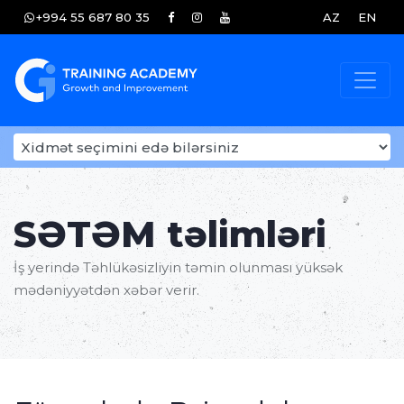
+994 55 687 80 35
AZ
EN
SƏTƏM təlimləri
İş yerində Təhlükəsizliyin təmin olunması yüksək
mədəniyyətdən xəbər verir.