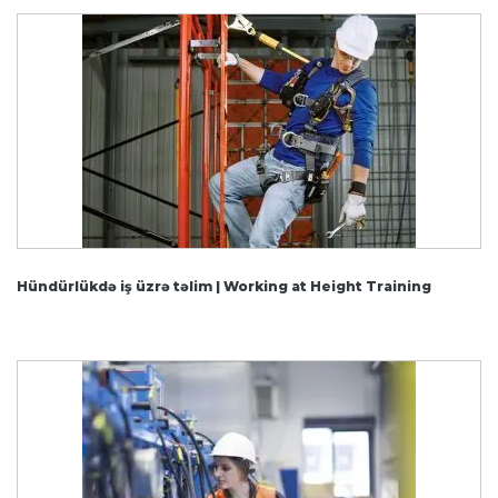
Hündürlükdə iş üzrə təlim | Working at Height Training