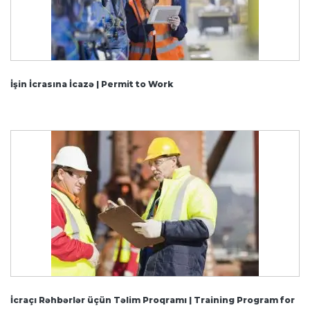
İşin İcrasına İcazə | Permit to Work
İcraçı Rəhbərlər üçün Təlim Proqramı | Training Program for