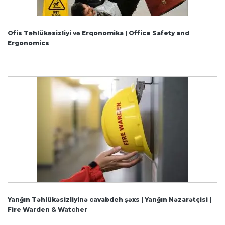
Ofis Təhlükəsizliyi və Erqonomika | Office Safety and
Ergonomics
Yanğın Təhlükəsizliyinə cavabdeh şəxs | Yanğın Nəzarətçisi |
Fire Warden & Watcher