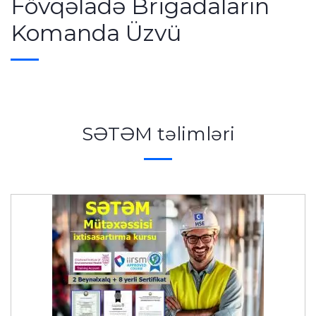
Fövqəladə Brigadaların
Komanda Üzvü
SƏTƏM təlimləri