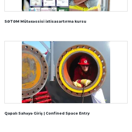
SƏTƏM Mütəxəssisi ixtisasartırma kursu
Qapalı Sahəyə Giriş | Confined Space Entry