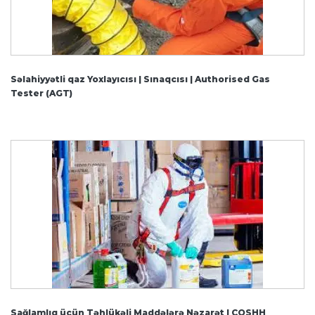
Səlahiyyətli qaz Yoxlayıcısı | Sınaqcısı | Authorised Gas
Tester (AGT)
Sağlamlıq üçün Təhlükəli Maddələrə Nəzarət | COSHH