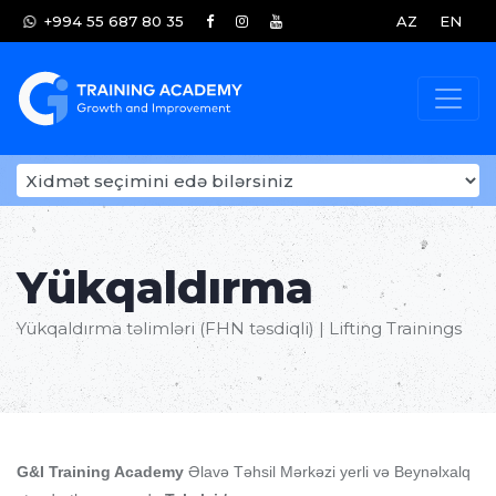
+994 55 687 80 35
AZ
EN
Yükqaldırma
Yükqaldırma təlimləri (FHN təsdiqli) | Lifting Trainings
G&I Training Academy
Əlavə Təhsil Mərkəzi yerli və Beynəlxalq