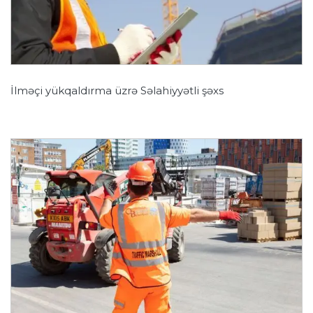
İlməçi yükqaldırma üzrə Səlahiyyətli şəxs