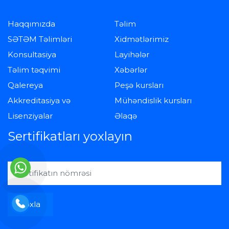
Haqqımızda
Təlim
SƏTƏM Təlimləri
Xidmətlərimiz
Konsultasiya
Layihələr
Təlim təqvimi
Xəbərlər
Qalereya
Peşə kursları
Akkreditasiya və
Mühəndislik kursları
Lisenziyalar
Əlaqə
Sertifikatları yoxlayın
Yoxla