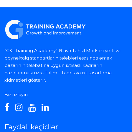
”G&I Training Academy” Əlavə Təhsil Mərkəzi yerli və
beynəlxalq standartların tələbləri əsasında əmək
bazarının tələbatına uyğun ixtisaslı kadrların
hazırlanması üzrə Təlim - Tədris və ixtisasartırma
xidmətləri göstərir.
Bizi izləyin
Faydalı keçidlər