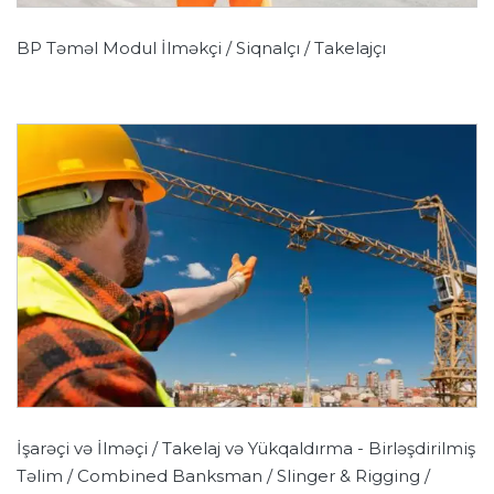
BP Təməl Modul İlməkçi / Siqnalçı / Takelajçı
İşarəçi və İlməçi / Takelaj və Yükqaldırma - Birləşdirilmiş
Təlim / Combined Banksman / Slinger & Rigging /