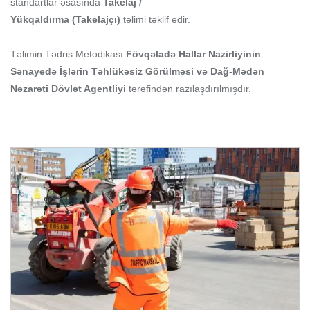
standartlar əsasında
Takelaj /
Yükqaldırma (Takelajçı)
təlimi təklif edir.
Təlimin Tədris Metodikası
Fövqəladə Hallar Nazirliyinin
Sənayedə İşlərin Təhlükəsiz Görülməsi və Dağ-Mədən
Nəzarəti Dövlət Agentliyi
tərəfindən razılaşdırılmışdır.