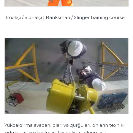
İlməkçi / Siqnalçı | Banksman / Slinger training course
Yükqaldırma avadanlıqları və qurğuları, onların texniki
xidməti və yoxlanılması (inspeksiya olunması)