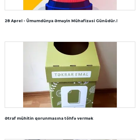
28 Aprel - Ümumdünya Əməyin Mühafizəsi Günüdür.!
Ətraf mühitin qorunmasına töhfə vermək