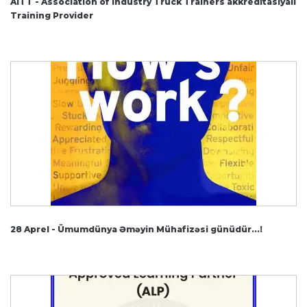
AITT - Association of Industry Truck Trainers akkreditasiyalı
Training Provider
28 Aprel - Ümumdünya Əməyin Mühafizəsi günüdür...!