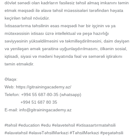
dövlət sənədi olan kadrların fasiləsiz təhsil almaq imkanını təmin
etmək məqsədi ilə əlavə təhsil müəssisələri tərəfindən həyata
keçirilən təhsil növüdür.
İxtisasartırma təhsilinin əsas məqsədi hər bir işçinin və ya
mütəxəssisin ixtisası üzrə intellektual və peşə hazırlığı
səviyyəsinin yüksəldilməsini və təkmilləşdirilməsini, daim dəyişən
və yeniləşən əmək şəraitinə uyğunlaşdırılmasını, ölkənin sosial,
iqtisadi, siyasi və mədəni həyatında fəal və səmərəli iştirakını
təmin etməkdir.
Əlaqə:
Web: https://gitrainingacademy.az/
Telefon: +994 55 687-80-35 (whatsapp)
+994 51 687 80 35
E-mail: info@gitrainingacademy.az
#təhsil #education #edu #elavetehsil #ixtisasartırmatəhsili
#əlavətəhsil #əlavəTəhsilMərkəzi #TəhsilMərkəzi #peşətəhsili