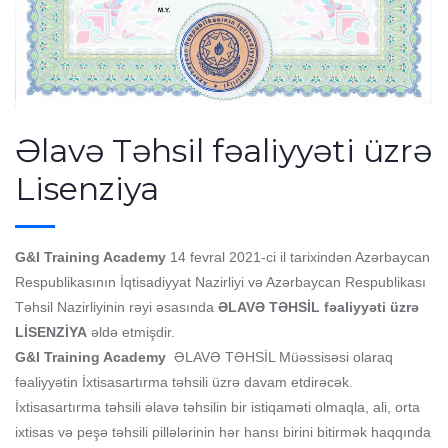
Əlavə Təhsil fəaliyyəti üzrə
Lisenziya
G&I Training Academy
14 fevral 2021-ci il tarixindən Azərbaycan
Respublikasının İqtisadiyyat Nazirliyi və Azərbaycan Respublikası
Təhsil Nazirliyinin rəyi əsasında
ƏLAVƏ TƏHSİL fəaliyyəti üzrə
LİSENZİYA
əldə etmişdir.
G&I Training Academy
ƏLAVƏ TƏHSİL Müəssisəsi olaraq
fəaliyyətin İxtisasartırma təhsili üzrə davam etdirəcək.
İxtisasartırma təhsili əlavə təhsilin bir istiqaməti olmaqla, ali, orta
ixtisas və peşə təhsili pillələrinin hər hansı birini bitirmək haqqında