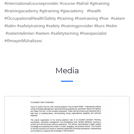
#internationalcourseprovider #course #tahsil #gitraining
#trainingacademy #gitraining #giacademy #health
#OccupationalHealthSafety #training #hsetraining #hse #sətəm
#təlim #safetytraining #safety #trainingprovider #kurs #telim
#sətəmtəlimləri #setem #safetytarining #hsespecialist
#ƏməyinMühafizəsi
Media