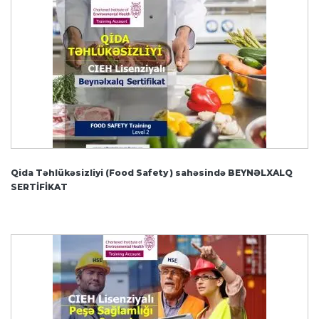
Qida Təhlükəsizliyi (Food Safety ) sahəsində BEYNƏLXALQ
SERTİFİKAT