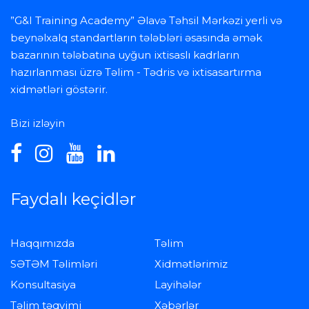
”G&I Training Academy” Əlavə Təhsil Mərkəzi yerli və
beynəlxalq standartların tələbləri əsasında əmək
bazarının tələbatına uyğun ixtisaslı kadrların
hazırlanması üzrə Təlim - Tədris və ixtisasartırma
xidmətləri göstərir.
Bizi izləyin
Faydalı keçidlər
Haqqımızda
Təlim
SƏTƏM Təlimləri
Xidmətlərimiz
Konsultasiya
Layihələr
Təlim təqvimi
Xəbərlər