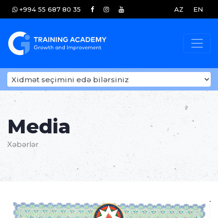
+994 55 687 80 35
AZ
EN
Media
Xəbərlər