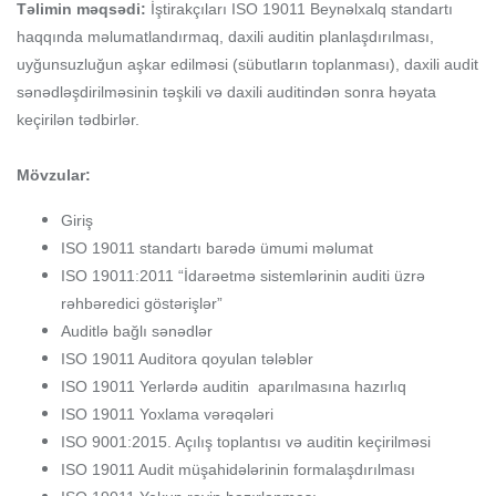
Təlimin məqsədi:
İştirakçıları ISO 19011 Beynəlxalq standartı
haqqında məlumatlandırmaq, daxili auditin planlaşdırılması,
uyğunsuzluğun aşkar edilməsi (sübutların toplanması), daxili audit
sənədləşdirilməsinin təşkili və daxili auditindən sonra həyata
keçirilən tədbirlər.
Mövzular:
Giriş
ISO 19011 standartı barədə ümumi məlumat
ISO 19011:2011 “İdarəetmə sistemlərinin auditi üzrə
rəhbəredici göstərişlər”
Auditlə bağlı sənədlər
ISO 19011 Auditora qoyulan tələblər
ISO 19011 Yerlərdə auditin aparılmasına hazırlıq
ISO 19011 Yoxlama vərəqələri
ISO 9001:2015. Açılış toplantısı və auditin keçirilməsi
ISO 19011 Audit müşahidələrinin formalaşdırılması