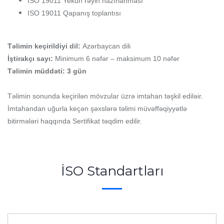
ISO 19011 Yekun rəyin hazırlanması
ISO 19011 Qapanış toplantısı
Təlimin keçirildiyi dil:
Azərbaycan dili
İştirakçı sayı:
Minimum 6 nəfər – maksimum 10 nəfər
Təlimin müddəti: 3 gün
Təlimin sonunda keçirilən mövzular üzrə imtahan təşkil ediləir.
İmtahandan uğurla keçən şəxslərə təlimi müvəffəqiyyətlə
bitirmələri haqqında Sertifikat təqdim edilir.
İSO Standartları