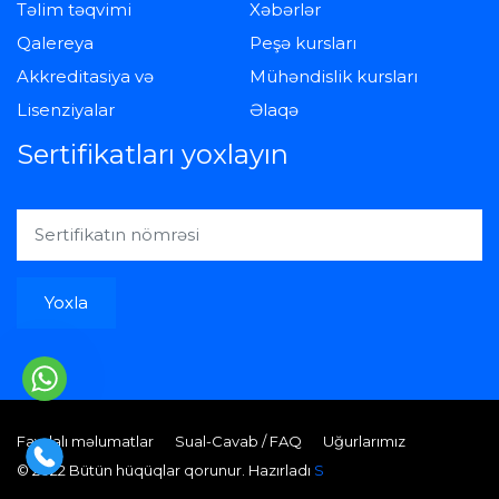
Təlim təqvimi
Xəbərlər
Qalereya
Peşə kursları
Akkreditasiya və
Mühəndislik kursları
Lisenziyalar
Əlaqə
Sertifikatları yoxlayın
Yoxla
Faydalı məlumatlar
Sual-Cavab / FAQ
Uğurlarımız
© 2022 Bütün hüqüqlar qorunur. Hazırladı
S