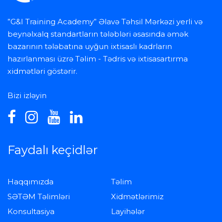
”G&I Training Academy” Əlavə Təhsil Mərkəzi yerli və
beynəlxalq standartların tələbləri əsasında əmək
bazarının tələbatına uyğun ixtisaslı kadrların
hazırlanması üzrə Təlim - Tədris və ixtisasartırma
xidmətləri göstərir.
Bizi izləyin
Faydalı keçidlər
Haqqımızda
Təlim
SƏTƏM Təlimləri
Xidmətlərimiz
Konsultasiya
Layihələr