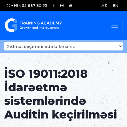
+994 55 687 80 35
AZ
EN
İSO 19011:2018
İdarəetmə
sistemlərində
Auditin keçirilməsi