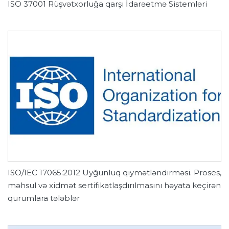
ISO 37001 Rüşvətxorluğa qarşı İdarəetmə Sistemləri
ISO/IEC 17065:2012 Uyğunluq qiymətləndirməsi. Proses,
məhsul və xidmət sertifikatlaşdırılmasını həyata keçirən
qurumlara tələblər