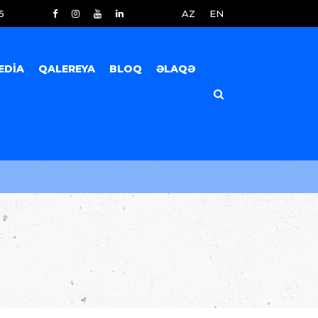
5
AZ
EN
EDIA
QALEREYA
BLOQ
ƏLAQƏ