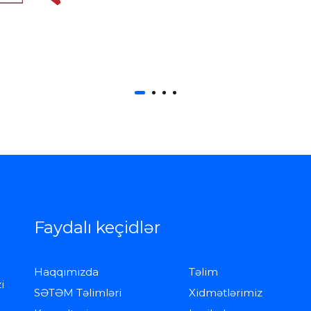
Faydalı keçidlər
Haqqımızda
Təlim
i
SƏTƏM Təlimləri
Xidmətlərimiz