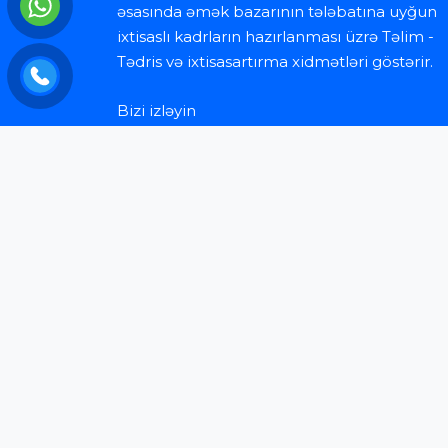
əsasında əmək bazarının tələbatına uyğun
ixtisaslı kadrların hazırlanması üzrə Təlim -
Tədris və ixtisasartırma xidmətləri göstərir.
Bizi izləyin
Faydalı məlumatlar
Sual-Cavab / FAQ
Uğurları