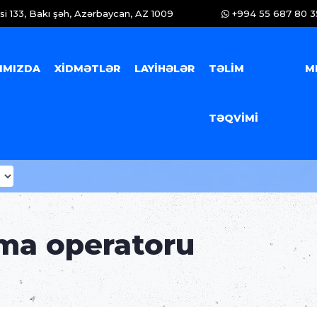
i 133, Bakı şəh, Azərbaycan, AZ 1009
+994 55 687 80 3
IMIZDA
XIDMƏTLƏR
LAYIHƏLƏR
TƏLIM
M
TƏQVIMI
ma operatoru