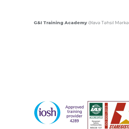
G&I Training Academy
Əlavə Təhsil Mərkə