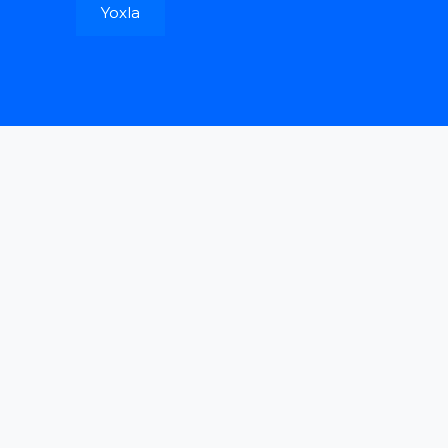
Yoxla
© 2022 Bütün hüqüqlar qorunur. Hazırladı
S