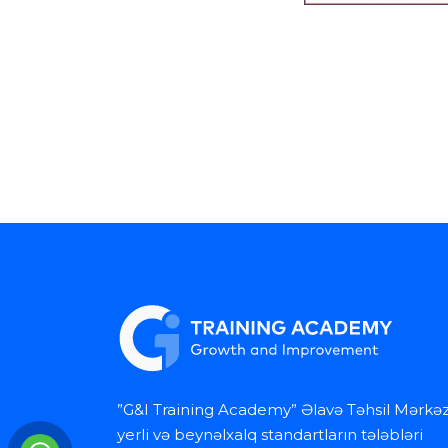
”G&I Training Academy” Əlavə Təhsil Mərkəz
yerli və beynəlxalq standartların tələbləri