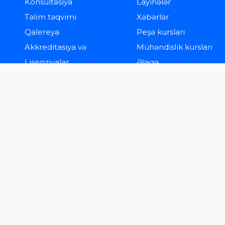
Konsultasiya
Layihələr
Təlim təqvimi
Xəbərlər
Qalereya
Peşə kursları
Akkreditasiya və
Mühəndislik kursları
Lisenziyalar
Əlaqə
mız