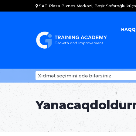
SAT Plaza Biznes Mərkəzi, Bəşir Səfəroğlu küçəs
HAQQ
Yanacaqdoldur