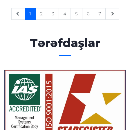
1
2
3
4
5
6
7
Tərəfdaşlar