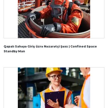
Qapalı Sahəyə Giriş üzrə Nəzarətçi Şəxs | Confined Space
Standby Man