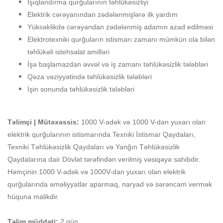
İşıqlаndırmа qurğulаrının təhlükəsizliyi
Еlеktrik cərəyаnındаn zədələnmişlərə ilk yаrdım
Yüksəklikdə cərəyаndаn zədələnmiş аdаmın аzаd еdilməsi
Elektrotexniki qurğuların istismarı zamanı mümkün ola bilən
təhlükəli istehsalat amilləri
İşə başlamazdan əvvəl və iş zamanı təhlükəsizlik tələbləri
Qəza vəziyyətində təhlükəsizlik tələbləri
İşin sonunda təhlükəsizlik tələbləri
Təlimçi | Mütəxəssis:
1000 V-adək və 1000 V-dan yuxarı olan
elektrik qurğularının istismarında Texniki İstismar Qaydaları,
Texniki Təhlükəsizlik Qaydaları və Yanğın Təhlükəsizlik
Qaydalarına dair Dövlət tərəfindən verilmiş vəsiqəyə sahibdir.
Həmçinin 1000 V-adək və 1000V-dan yuxarı olan elektrik
qurğularında əməliyyatlar aparmaq, naryad və sərəncam vermək
hüquna malikdir.
Təlim müddəti:
2 gün