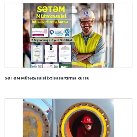
SƏTƏM Mütəxəssisi ixtisasartırma kursu