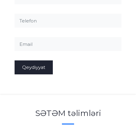
Qeydiyyat
SƏTƏM təlimləri