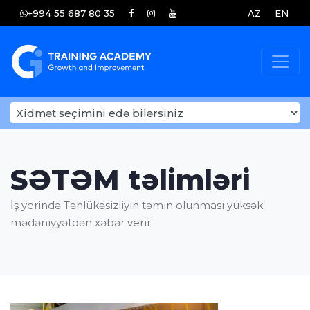
+994 55 687 80 35
AZ
EN
SƏTƏM təlimləri
İş yerində Təhlükəsizliyin təmin olunması yüksək
mədəniyyətdən xəbər verir.