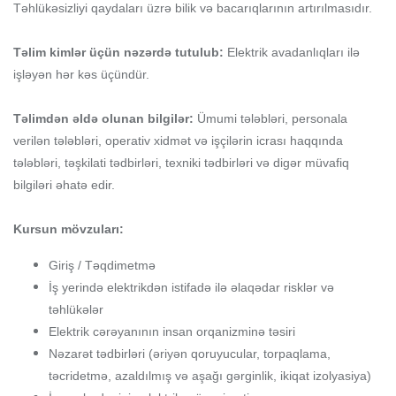
Təhlükəsizliyi qaydaları üzrə bilik və bacarıqlarının artırılmasıdır.
Təlim kimlər üçün nəzərdə tutulub:
Elektrik avadanlıqları ilə
işləyən hər kəs üçündür.
Təlimdən əldə olunan bilgilər:
Ümumi tələbləri, personala
verilən tələbləri, operativ xidmət və işçilərin icrası haqqında
tələbləri, təşkilati tədbirləri, texniki tədbirləri və digər müvafiq
bilgiləri əhatə edir.
Kursun mövzuları:
Giriş / Təqdimetmə
İş yerində elektrikdən istifadə ilə əlaqədar risklər və
təhlükələr
Elektrik cərəyanının insan orqanizminə təsiri
Nəzarət tədbirləri (əriyən qoruyucular, torpaqlama,
təcridetmə, azaldılmış və aşağı gərginlik, ikiqat izolyasiya)