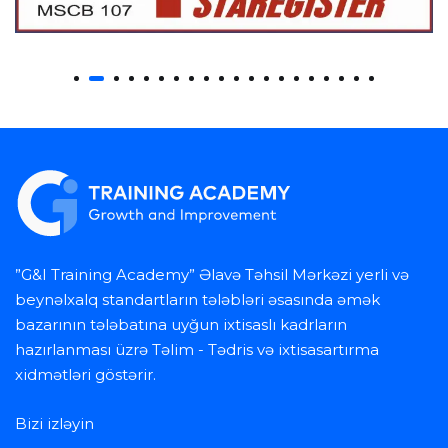
”G&I Training Academy” Əlavə Təhsil Mərkəzi yerli və
beynəlxalq standartların tələbləri əsasında əmək
bazarının tələbatına uyğun ixtisaslı kadrların
hazırlanması üzrə Təlim - Tədris və ixtisasartırma
xidmətləri göstərir.
Bizi izləyin