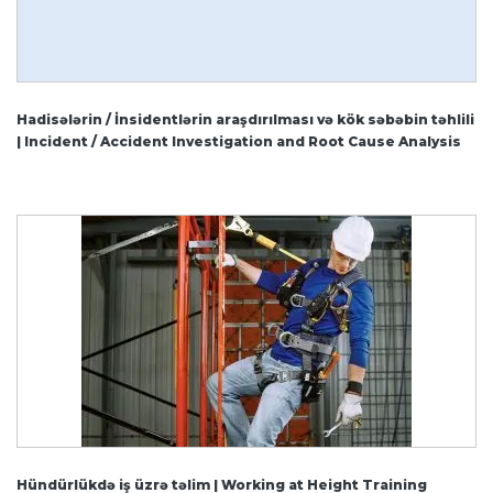
Hadisələrin / İnsidentlərin araşdırılması və kök səbəbin təhlili
| Incident / Accident Investigation and Root Cause Analysis
Hündürlükdə iş üzrə təlim | Working at Height Training