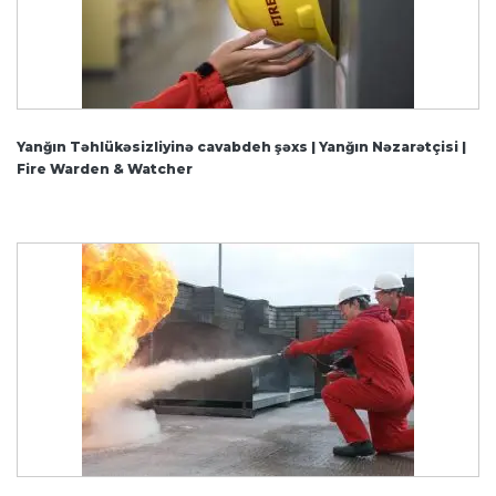
Yanğın Təhlükəsizliyinə cavabdeh şəxs | Yanğın Nəzarətçisi |
Fire Warden & Watcher