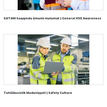
SƏTƏM haqqında ümumi məlumat | General HSE Awareness
Təhlükəsizlik Mədəniyyəti | Safety Culture