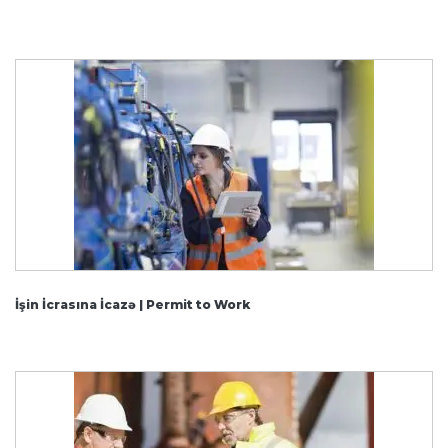
İşin İcrasına İcazə | Permit to Work