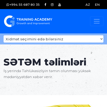
+994 55 687 80 35
AZ
EN
SƏTƏM təlimləri
İş yerində Təhlükəsizliyin təmin olunması yüksək
mədəniyyətdən xəbər verir.