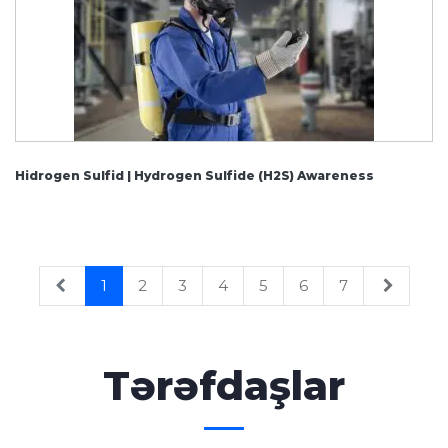
Hidrogen Sulfid | Hydrogen Sulfide (H2S) Awareness
1
2
3
4
5
6
7
Tərəfdaşlar