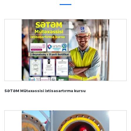
SƏTƏM Mütəxəssisi ixtisasartırma kursu