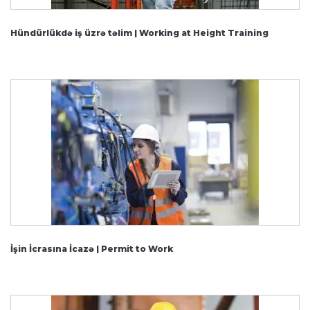
Hündürlükdə iş üzrə təlim | Working at Height Training
İşin İcrasına İcazə | Permit to Work