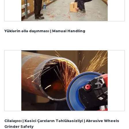
Yüklərin əllə daşınması | Manual Handling
Cilalayıcı | Kəsici Çarxların Təhlükəsizliyi | Abrasive Wheels
Grinder Safety