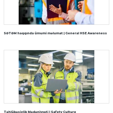
SƏTƏM haqqında ümumi məlumat | General HSE Awareness
Təhlükəsizlik Mədəniyyəti | Safety Culture