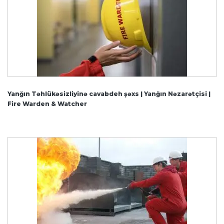
Yanğın Təhlükəsizliyinə cavabdeh şəxs | Yanğın Nəzarətçisi |
Fire Warden & Watcher