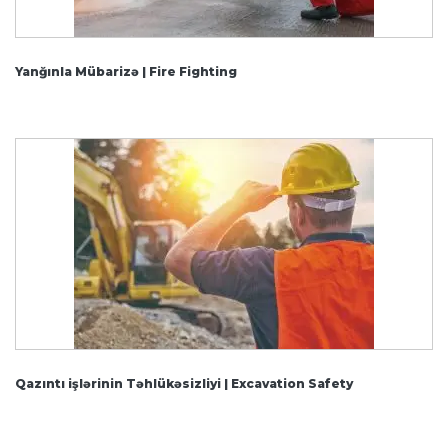
Yanğınla Mübarizə | Fire Fighting
Qazıntı işlərinin Təhlükəsizliyi | Excavation Safety