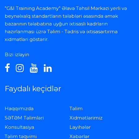
”G&I Training Academy” Əlavə Təhsil Mərkəzi yerli və
beynəlxalq standartların tələbləri əsasında əmək
bazarının tələbatına uyğun ixtisaslı kadrların
hazırlanması üzrə Təlim - Tədris və ixtisasartırma
xidmətləri göstərir.
Bizi izləyin
Faydalı keçidlər
Haqqımızda
Təlim
SƏTƏM Təlimləri
Xidmətlərimiz
Konsultasiya
Layihələr
Təlim təqvimi
Xəbərlər