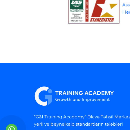
”G&I Training Academy” Əlavə Təhsil Mərkəz
yerli və beynəlxalq standartların tələbləri