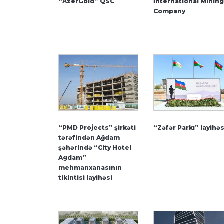
“AzerGold” QSC
İnternational Mining
Company
“PMD Projects” şirkəti
“Zəfər Parkı” layihəs
tərəfindən Ağdam
şəhərində “City Hotel
Agdam”
mehmanxanasının
tikintisi layihəsi