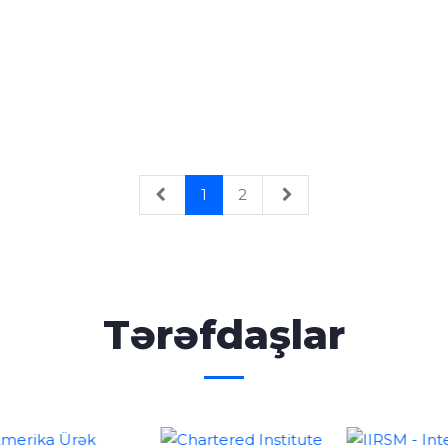
1
2
Tərəfdaşlar