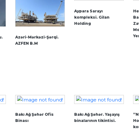
Aypara Sarayı
He
kompleksi. Gilan
Ba
Holding
Za
Mo
Ye
u.
Azəri-Mərkəzi-Şərqi.
AZFEN B.M
Bakı Ağ Şəhər Ofis
Bakı Ağ Şəhər. Yaşayış
“N
Binası
binalarının tikintisi.
Ho
ko