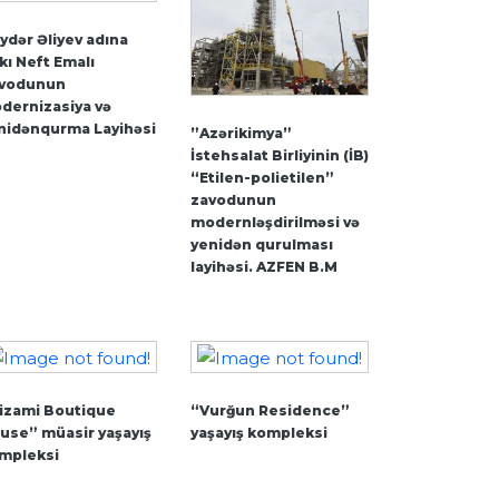
ydər Əliyev adına
kı Neft Emalı
vodunun
dernizasiya və
nidənqurma Layihəsi
”Azərikimya”
İstehsalat Birliyinin (İB)
“Etilen-polietilen”
zavodunun
modernləşdirilməsi və
yenidən qurulması
layihəsi. AZFEN B.M
izami Boutique
“Vurğun Residence”
use” müasir yaşayış
yaşayış kompleksi
mpleksi