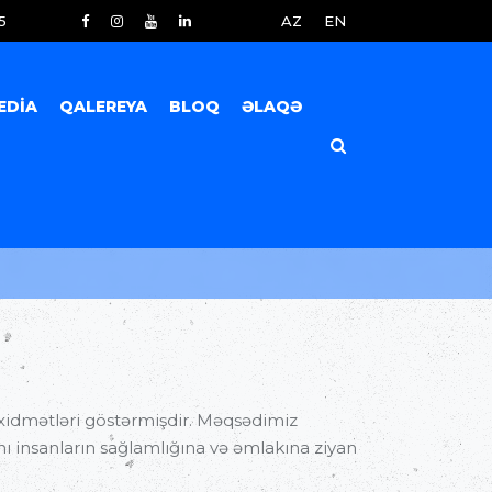
5
AZ
EN
EDIA
QALEREYA
BLOQ
ƏLAQƏ
 xidmətləri göstərmişdir. Məqsədimiz
manı insanların sağlamlığına və əmlakına ziyan