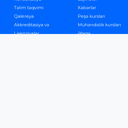
Təlim təqvimi
Xəbərlər
Qalereya
Peşə kursları
Akkreditasiya və
Mühəndislik kursları
Lisenziyalar
Əlaqə
mız