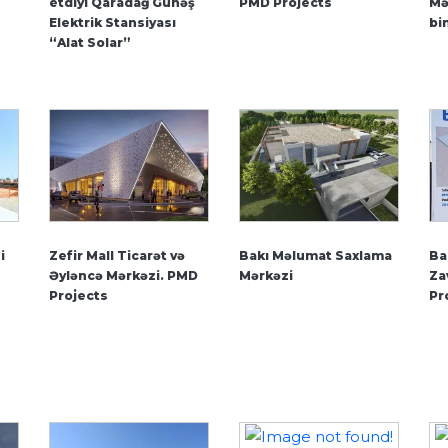
etdiyi Qaradağ Günəş
PMD Projects
Mə
Elektrik Stansiyası
bi
“Alat Solar”
i
Zefir Mall Ticarət və
Bakı Məlumat Saxlama
Ba
Əyləncə Mərkəzi. PMD
Mərkəzi
Za
Projects
Pr