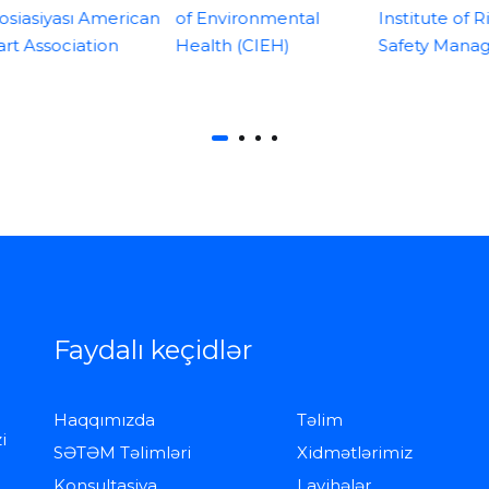
Faydalı keçidlər
Haqqımızda
Təlim
i
SƏTƏM Təlimləri
Xidmətlərimiz
Konsultasiya
Layihələr