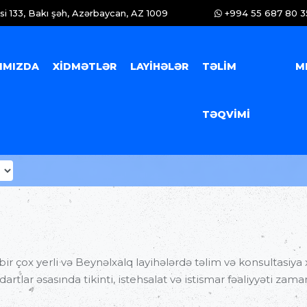
i 133, Bakı şəh, Azərbaycan, AZ 1009
+994 55 687 80 3
IMIZDA
XIDMƏTLƏR
LAYIHƏLƏR
TƏLIM
M
TƏQVIMI
ir çox yerli və Beynəlxalq layihələrdə təlim və konsultasiya
dartlar əsasında tikinti, istehsalat və istismar fəaliyyəti za