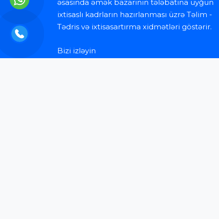
əsasında əmək bazarının tələbatına uyğun
ixtisaslı kadrların hazırlanması üzrə Təlim -
Tədris və ixtisasartırma xidmətləri göstərir.
Bizi izləyin
Faydalı məlumatlar
Sual-Cavab / FAQ
Uğurları