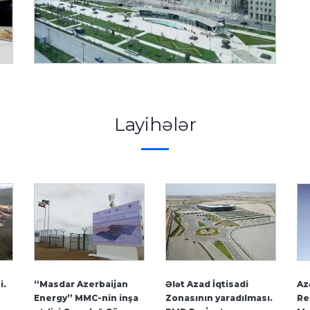
Layihələr
i.
“Masdar Azerbaijan
Ələt Azad İqtisadi
Az
Energy” MMC-nin inşa
Zonasının yaradılması.
Re