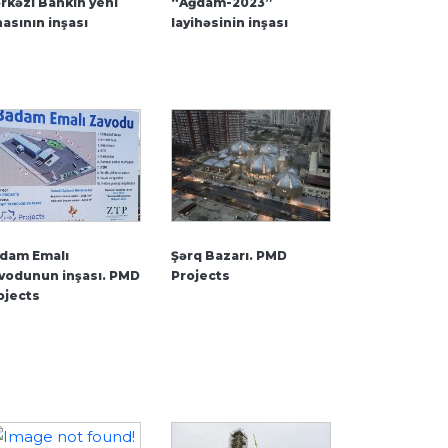
rkəzi Bankın yeni
“Ağdam-2023”
nasının inşası
layihəsinin inşası
dam Emalı
Şərq Bazarı. PMD
vodunun inşası. PMD
Projects
ojects