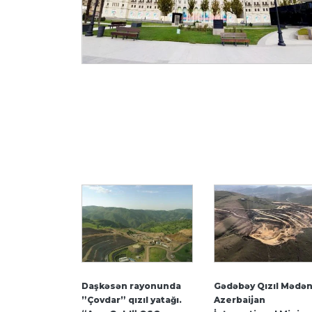
Daşkəsən rayonunda
Gədəbəy Qızıl Mədən
”Çovdar” qızıl yatağı.
Azerbaijan