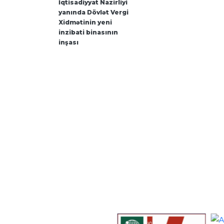
İqtisadiyyat Nazirliyi
yanında Dövlət Vergi
Xidmətinin yeni
inzibati binasının
inşası