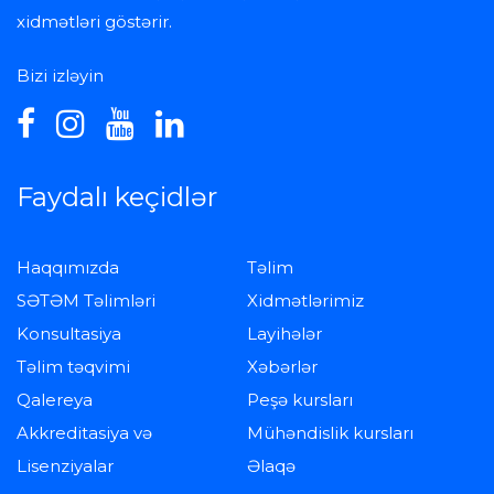
xidmətləri göstərir.
Bizi izləyin
Faydalı keçidlər
Haqqımızda
Təlim
SƏTƏM Təlimləri
Xidmətlərimiz
Konsultasiya
Layihələr
Təlim təqvimi
Xəbərlər
Qalereya
Peşə kursları
Akkreditasiya və
Mühəndislik kursları
Lisenziyalar
Əlaqə