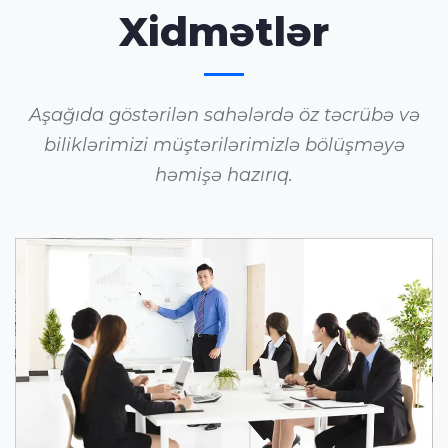
Xidmətlər
Aşağıda göstərilən sahələrdə öz təcrübə və
biliklərimizi müştərilərimizlə bölüşməyə
həmişə hazırıq.