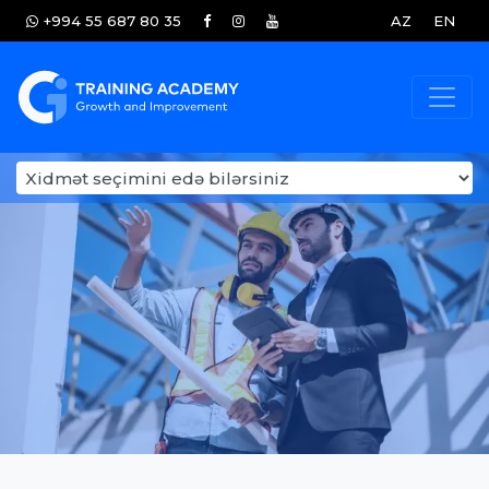
+994 55 687 80 35
AZ
EN