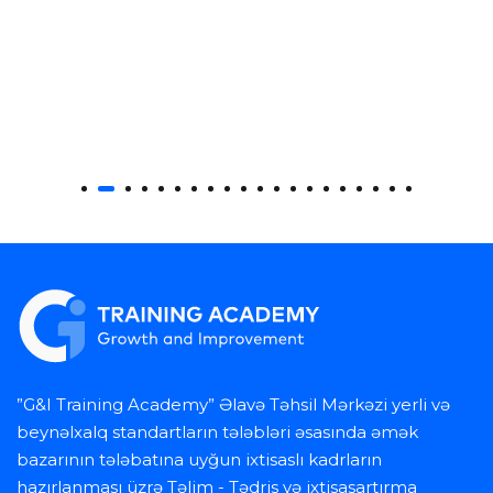
”G&I Training Academy” Əlavə Təhsil Mərkəzi yerli və
beynəlxalq standartların tələbləri əsasında əmək
bazarının tələbatına uyğun ixtisaslı kadrların
hazırlanması üzrə Təlim - Tədris və ixtisasartırma