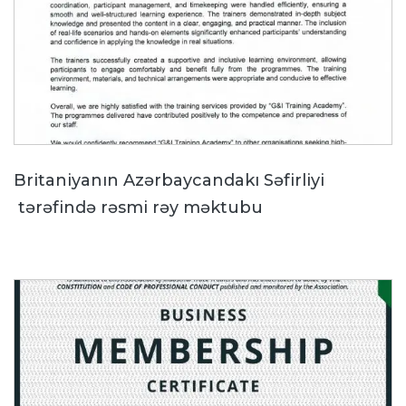
Britaniyanın Azərbaycandakı Səfirliyi
tərəfində rəsmi rəy məktubu